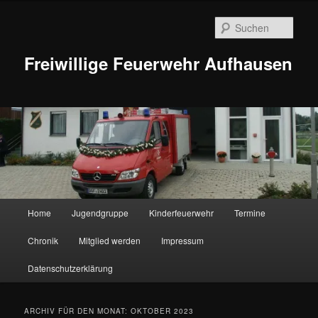
Zum
Zum
Inhalt
sekundären
Such
wechseln
Inhalt
wechseln
Freiwillige Feuerwehr Aufhausen
Hauptmenü
Home
Jugendgruppe
Kinderfeuerwehr
Termine
Chronik
Mitglied werden
Impressum
Datenschutzerklärung
ARCHIV FÜR DEN MONAT:
OKTOBER 2023