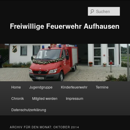
Zum
Zum
Inhalt
sekundären
Such
wechseln
Inhalt
wechseln
Freiwillige Feuerwehr Aufhausen
Hauptmenü
Home
Jugendgruppe
Kinderfeuerwehr
Termine
Chronik
Mitglied werden
Impressum
Datenschutzerklärung
ARCHIV FÜR DEN MONAT:
OKTOBER 2014