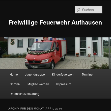
Zum
Zum
Inhalt
sekundären
Such
wechseln
Inhalt
wechseln
Freiwillige Feuerwehr Aufhausen
Hauptmenü
Home
Jugendgruppe
Kinderfeuerwehr
Termine
Chronik
Mitglied werden
Impressum
Datenschutzerklärung
ARCHIV FÜR DEN MONAT:
APRIL 2016