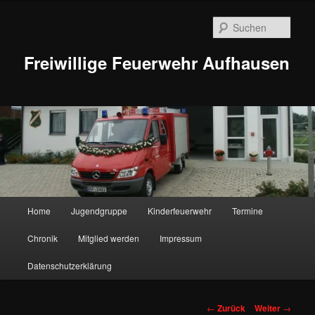
Zum
Inhalt
Such
wechseln
Freiwillige Feuerwehr Aufhausen
Hauptmenü
Home
Jugendgruppe
Kinderfeuerwehr
Termine
Chronik
Mitglied werden
Impressum
Datenschutzerklärung
Beitragsnavigation
←
Zurück
Weiter
→