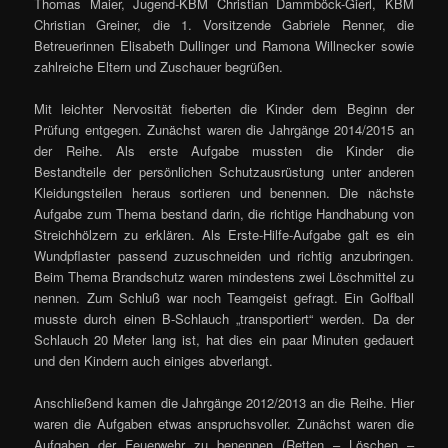
Thomas Maier, Jugend-KBM Christian Dammböck-Gierl, KBM
Christian Greiner, die 1. Vorsitzende Gabriele Renner, die
Betreuerinnen Elisabeth Dullinger und Ramona Willnecker sowie
zahlreiche Eltern und Zuschauer begrüßen.
Mit leichter Nervosität fieberten die Kinder dem Beginn der
Prüfung entgegen. Zunächst waren die Jahrgänge 2014/2015 an
der Reihe. Als erste Aufgabe mussten die Kinder die
Bestandteile der persönlichen Schutzausrüstung unter anderen
Kleidungsteilen heraus sortieren und benennen. Die nächste
Aufgabe zum Thema bestand darin, die richtige Handhabung von
Streichhölzern zu erklären. Als Erste-Hilfe-Aufgabe galt es ein
Wundpflaster passend zuzuschneiden und richtig anzubringen.
Beim Thema Brandschutz waren mindestens zwei Löschmittel zu
nennen. Zum Schluß war noch Teamgeist gefragt. Ein Golfball
musste durch einen B-Schlauch „transportiert“ werden. Da der
Schlauch 20 Meter lang ist, hat dies ein paar Minuten gedauert
und den Kindern auch einiges abverlangt.
Anschließend kamen die Jahrgänge 2012/2013 an die Reihe. Hier
waren die Aufgaben etwas anspruchsvoller. Zunächst waren die
Aufgaben der Feuerwehr zu benennen (Retten – Löschen –