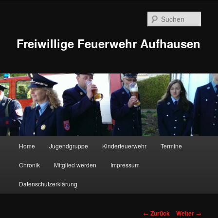
Zum
Inhalt
Such
wechseln
Freiwillige Feuerwehr Aufhausen
Hauptmenü
Home
Jugendgruppe
Kinderfeuerwehr
Termine
Chronik
Mitglied werden
Impressum
Datenschutzerklärung
Beitragsnavigation
←
Zurück
Weiter
→