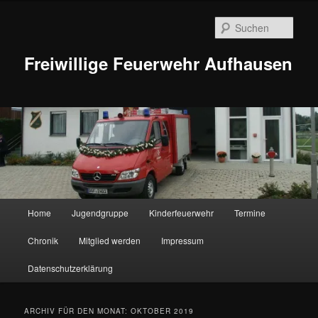
Zum
Zum
Inhalt
sekundären
Such
wechseln
Inhalt
wechseln
Freiwillige Feuerwehr Aufhausen
Hauptmenü
Home
Jugendgruppe
Kinderfeuerwehr
Termine
Chronik
Mitglied werden
Impressum
Datenschutzerklärung
ARCHIV FÜR DEN MONAT:
OKTOBER 2019