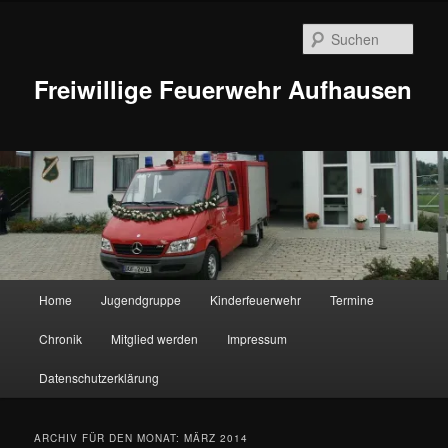
Zum
Zum
Inhalt
sekundären
Such
wechseln
Inhalt
wechseln
Freiwillige Feuerwehr Aufhausen
Hauptmenü
Home
Jugendgruppe
Kinderfeuerwehr
Termine
Chronik
Mitglied werden
Impressum
Datenschutzerklärung
ARCHIV FÜR DEN MONAT:
MÄRZ 2014