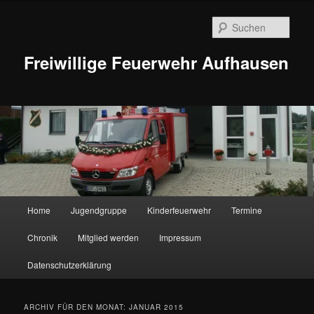
Zum
Zum
Inhalt
sekundären
Such
wechseln
Inhalt
wechseln
Freiwillige Feuerwehr Aufhausen
Hauptmenü
Home
Jugendgruppe
Kinderfeuerwehr
Termine
Chronik
Mitglied werden
Impressum
Datenschutzerklärung
ARCHIV FÜR DEN MONAT:
JANUAR 2015