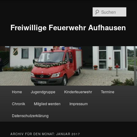
Zum
Zum
Inhalt
sekundären
Such
wechseln
Inhalt
wechseln
Freiwillige Feuerwehr Aufhausen
Hauptmenü
Home
Jugendgruppe
Kinderfeuerwehr
Termine
Chronik
Mitglied werden
Impressum
Datenschutzerklärung
ARCHIV FÜR DEN MONAT:
JANUAR 2017