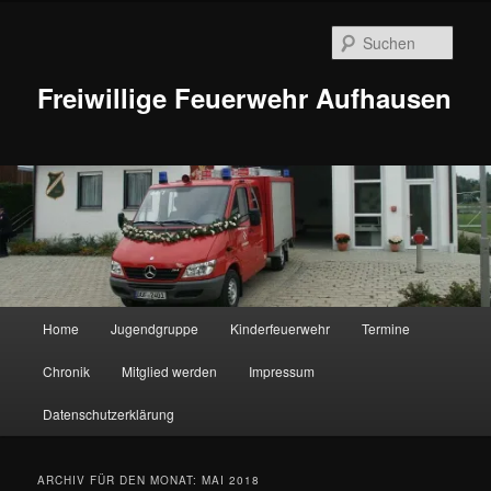
Zum
Zum
Inhalt
sekundären
Such
wechseln
Inhalt
wechseln
Freiwillige Feuerwehr Aufhausen
Hauptmenü
Home
Jugendgruppe
Kinderfeuerwehr
Termine
Chronik
Mitglied werden
Impressum
Datenschutzerklärung
ARCHIV FÜR DEN MONAT:
MAI 2018