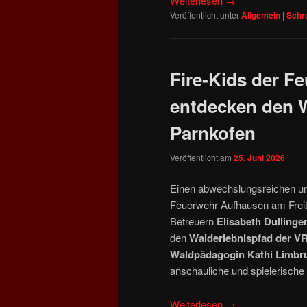
Weiterlesen
→
Veröffentlicht unter
Allgemein
|
Schr
Fire‑Kids der F
entdecken den W
Parnkofen
Veröffentlicht am
25. Juni 2026
Einen abwechslungsreichen un
Feuerwehr Aufhausen am Freit
Betreuern
Elisabeth Dullinge
den
Walderlebnispfad der V
Waldpädagogin Kathi Limbr
anschauliche und spielerische
Weiterlesen
→