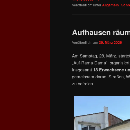
Veröffentlicht unter
Allgemein
|
Schr
Aufhausen räum
Veröffentlicht am
30. März 2026
Am Samstag, 28. März, starte
„Auf‑Rama‑Dama“, organisiert
Insgesamt
18 Erwachsene un
gemeinsam daran, Straßen, We
zu befreien.