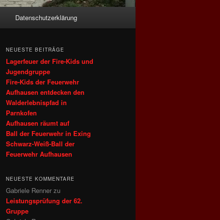
Datenschutzerklärung
NEUESTE BEITRÄGE
Lagerfeuer der Fire-Kids und
Jugendgruppe
Fire‑Kids der Feuerwehr
Aufhausen entdecken den
Walderlebnispfad in
Parnkofen
Aufhausen räumt auf
Ball der Feuerwehr in Exing
Schwarz-Weiß-Ball der
Feuerwehr Aufhausen
NEUESTE KOMMENTARE
Gabriele Renner
zu
Leistungsprüfung der 62.
Gruppe