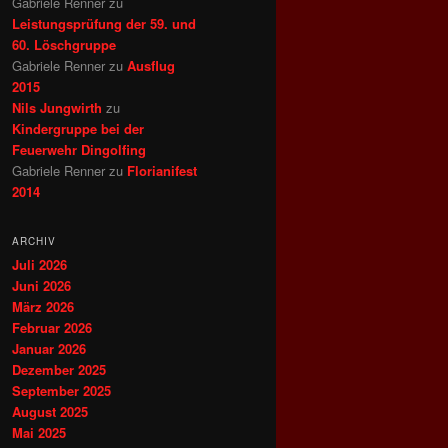
Gabriele Renner
zu
Leistungsprüfung der 59. und
60. Löschgruppe
Gabriele Renner
zu
Ausflug
2015
Nils Jungwirth
zu
Kindergruppe bei der
Feuerwehr Dingolfing
Gabriele Renner
zu
Florianifest
2014
ARCHIV
Juli 2026
Juni 2026
März 2026
Februar 2026
Januar 2026
Dezember 2025
September 2025
August 2025
Mai 2025