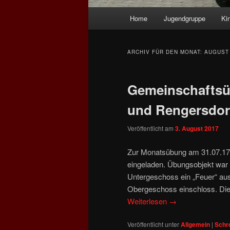
Hauptmenü
Home
Jugendgruppe
Ki
ARCHIV FÜR DEN MONAT:
AUGUST
Gemeinschaftsü
und Rengersdor
Veröffentlicht am
3. August 2017
Zur Monatsübung am 31.07.17 
eingeladen. Übungsobjekt war
Untergeschoss ein „Feuer“ au
Obergeschoss einschloss. Die 
Weiterlesen
→
Veröffentlicht unter
Allgemein
|
Schr