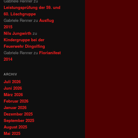
Gabriele Renner
zu
Leistungsprüfung der 59. und
60. Löschgruppe
Gabriele Renner
zu
Ausflug
2015
Nils Jungwirth
zu
Kindergruppe bei der
Feuerwehr Dingolfing
Gabriele Renner
zu
Florianifest
2014
ARCHIV
Juli 2026
Juni 2026
März 2026
Februar 2026
Januar 2026
Dezember 2025
September 2025
August 2025
Mai 2025