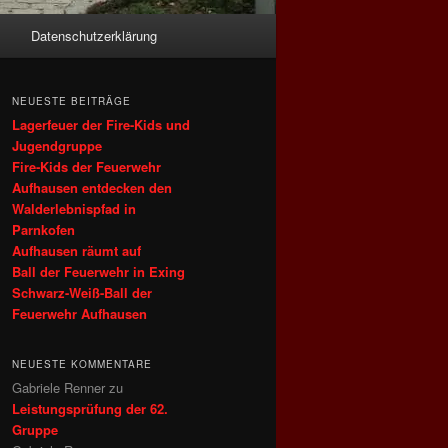
Datenschutzerklärung
NEUESTE BEITRÄGE
Lagerfeuer der Fire-Kids und
Jugendgruppe
Fire‑Kids der Feuerwehr
Aufhausen entdecken den
Walderlebnispfad in
Parnkofen
Aufhausen räumt auf
Ball der Feuerwehr in Exing
Schwarz-Weiß-Ball der
Feuerwehr Aufhausen
NEUESTE KOMMENTARE
Gabriele Renner
zu
Leistungsprüfung der 62.
Gruppe