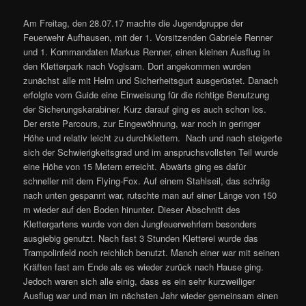
Am Freitag, den 28.07.17 machte die Jugendgruppe der
Feuerwehr Aufhausen, mit der 1. Vorsitzenden Gabriele Renner
und 1. Kommandaten Markus Renner, einen kleinen Ausflug in
den Kletterpark nach Voglsam. Dort angekommen wurden
zunächst alle mit Helm und Sicherheitsgurt ausgerüstet. Danach
erfolgte vom Guide eine Einweisung für die richtige Benutzung
der Sicherungskarabiner. Kurz darauf ging es auch schon los.
Der erste Parcours, zur Eingewöhnung, war noch in geringer
Höhe und relativ leicht zu durchklettern. Nach und nach steigerte
sich der Schwierigkeitsgrad und im anspruchsvollsten Teil wurde
eine Höhe von 15 Metern erreicht. Abwärts ging es dafür
schneller mit dem Flying-Fox. Auf einem Stahlseil, das schräg
nach unten gespannt war, rutschte man auf einer Länge von 150
m wieder auf den Boden hinunter. Dieser Abschnitt des
Klettergartens wurde von den Jungfeuerwehrlern besonders
ausgiebig genutzt. Nach fast 3 Stunden Kletterei wurde das
Trampolinfeld noch reichlich benutzt. Manch einer war mit seinen
Kräften fast am Ende als es wieder zurück nach Hause ging.
Jedoch waren sich alle einig, dass es ein sehr kurzweiliger
Ausflug war und man im nächsten Jahr wieder gemeinsam einen