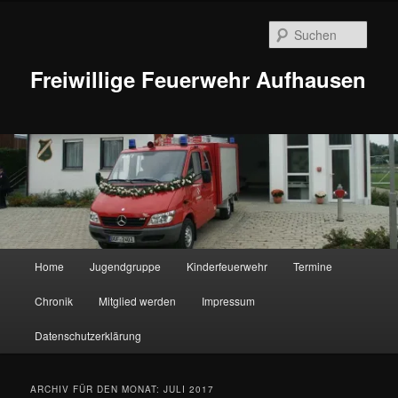
Zum
Zum
Inhalt
sekundären
Such
wechseln
Inhalt
wechseln
Freiwillige Feuerwehr Aufhausen
Hauptmenü
Home
Jugendgruppe
Kinderfeuerwehr
Termine
Chronik
Mitglied werden
Impressum
Datenschutzerklärung
ARCHIV FÜR DEN MONAT:
JULI 2017