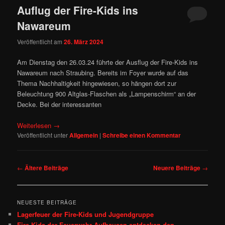
Auflug der Fire-Kids ins
Nawareum
Veröffentlicht am
26. März 2024
Am Dienstag den 26.03.24 führte der Ausflug der Fire-Kids ins
Nawareum nach Straubing. Bereits im Foyer wurde auf das
Thema Nachhaltigkeit hingewiesen, so hängen dort zur
Beleuchtung 900 Altglas-Flaschen als „Lampenschirm“ an der
Decke. Bei der interessanten
Weiterlesen
→
Veröffentlicht unter
Allgemein
|
Schreibe einen Kommentar
Beitragsnavigation
←
Ältere Beiträge
Neuere Beiträge
→
NEUESTE BEITRÄGE
Lagerfeuer der Fire-Kids und Jugendgruppe
Fire‑Kids der Feuerwehr Aufhausen entdecken den