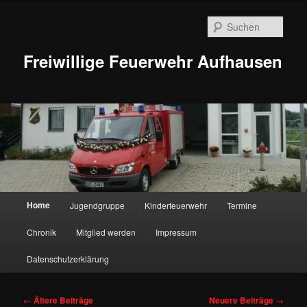
Zum
Zum
Inhalt
sekundären
Such
wechseln
Inhalt
wechseln
Freiwillige Feuerwehr Aufhausen
Hauptmenü
Home
Jugendgruppe
Kinderfeuerwehr
Termine
Chronik
Mitglied werden
Impressum
Datenschutzerklärung
Beitragsnavigation
←
Ältere Beiträge
Neuere Beiträge
→