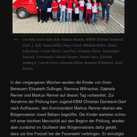
von links nach rechts Kdt. Markus Renner, KBM Christian Dambeck-
Gierl, 2. Kdt. Simon Röhrl, Hugo Gerstl, Michelle Huber, Emilia
Lehermeier, Leonie Hackl, Lena Pusl, Johannes Ritzer, Maximilian
Spaczek, Vorsitzende Gabriele Renner, Emelie Janca, Elisbeth
Dullinger, Lena Kostyra, Sebastian Ritzer, Ramona Willnecker, Josef
Beham
In den vergangenen Wochen wurden die Kinder von Ihren
Betreuern Elisabeth Dullinger, Ramona Willnecker, Gabriele
Renner und Markus Renner auf diesen Tag vorbereitet. Zur
Abnahme der Prüfung kam Jugend-KBM Christian Dambeck-Gierl
nach Aufhausen, den Kommandant Markus Renner ebenso wie
Bürgermeister Josef Beham begrüßte. Die Kinder warteten schon
mit einer leichten Nervosität auf den Beginn der Prüfung, wurden
aber zunächst im Grußwort des Bürgermeisters dafür gelobt,
dass sie ihre Freizeit bei der Feuerwehr verbringen. Er ermutigte