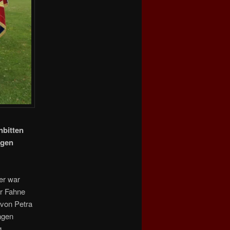
nbitten
igen
er war
er Fahne
 von Petra
ngen
g