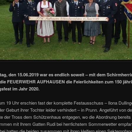
g, den 15.06.2019 war es endlich soweit – mit dem Schirmherri
e die FEUERWEHR AUFHAUSEN die Feierlichkeiten zum 150 jähr
fest im Jahr 2020.
um 19 Uhr erschien fast der komplette Festausschuss – Ilona Dulling
er Geburt ihrer Tochter leider verhindert – in Prunn. Angeführt von d
te der Tross dem Schützenhaus entgegen, wo die Abordnung bereits
ammen mit Ihrem Gatten Rudi bei herrlichstem Sommerwetter empfa
bei hatten die beiden zusammen mit ihren Helfern einen Sektempfan