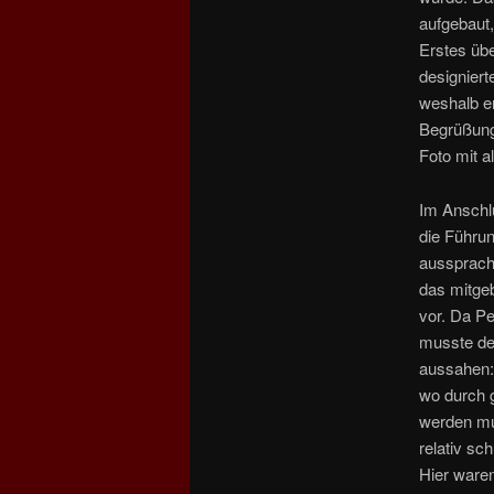
aufgebaut,
Erstes übe
designiert
weshalb er
Begrüßung
Foto mit al
Im Anschl
die Führun
aussprach
das mitgeb
vor. Da Pe
musste der
aussahen: 
wo durch 
werden mu
relativ sc
Hier waren