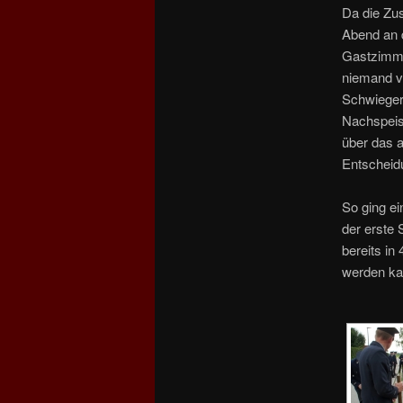
Da die Zus
Abend an 
Gastzimme
niemand v
Schwiegert
Nachspeise
über das 
Entscheidu
So ging e
der erste 
bereits in
werden ka