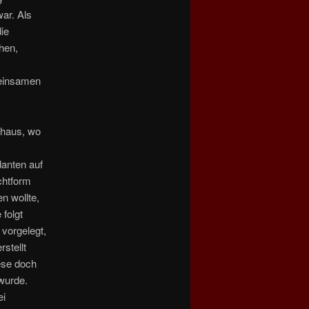
ar. Als
ie
hen,
meinsamen
nhaus, wo
anten auf
chtform
n wollte,
folgt
vorgelegt,
stellt
ese doch
 wurde.
ei