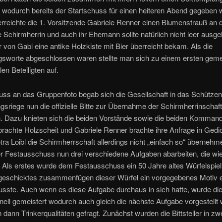
 wodurch bereits der Startschuss für einen heiteren Abend gegeben w
rreichte die 1. Vorsitzende Gabriele Renner einen Blumenstrauß an d
e Schirmherrin und auch ihr Ehemann sollte natürlich nicht leer ausge
 von Gabi eine antike Holzkiste mit Bier überreicht bekam. Als die
sworte abgeschlossen waren stellte man sich zu einem ersten ge
len Beteiligten auf.
uss an das Gruppenfoto begab sich die Gesellschaft in das Schütze
gsriege nun die offizielle Bitte zur Übernahme der Schirmherrinschaft
. Dazu knieten sich die beiden Vorstände sowie die beiden Kommand
rachte Holzscheit und Gabriele Renner brachte ihre Anfrage in Gedi
tra Loibl die Schirmherrschaft allerdings nicht „einfach so“ übernehme
 Festausschuss nun drei verschiedene Aufgaben abarbeiten, die wie 
Als erstes wurde dem Festausschuss ein 50 Jahre altes Würfelspiel 
geschicktes zusammenfügen dieser Würfel ein vorgegebenes Motiv er
sste. Auch wenn es diese Aufgabe durchaus in sich hatte, wurde di
hnell gemeistert wodurch auch gleich die nächste Aufgabe vorgestellt
 dann Trinkerqualitäten gefragt. Zunächst wurden die Bittsteller in zw