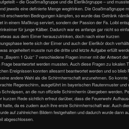
ufgeteilt – die Goaßmaßgruppe und die Eierlikörgruppe – und musst
end jeweils eine definierte Menge wegtrinken. Die Goaßmaßgruppe 
s mit erschwerten Bedingungen kämpfen, so wurde das Getränk nämlic
et in einem Maßkrug serviert, sondern der Passion der Fa. Loibl ent
rinkeimer für junge Kälber. Dadurch war es anfangs gar nicht so einf
 etwas aus dem Eimer herauszutrinken, doch nach einer kurzen
ungsphase leerte sich der Eimer und auch der Eierlikör doch verhäl
twas angeheitert musste nun die dritte und letzte Aufgabe erfüllt werd
 „Bayern 1 Quiz“ 7 verschiedene Fragen immer mit der Antwort der
n Frage beantwortet werden mussten. Auch diese Fragen zu lokalen
schen Ereignissen konnten allesamt beantwortet werden und so blieb P
 keine andere Wahl als die Schirmherrschaft anzunehmen. So konnte 
brachte Regenschirm, ausgeführt im bayerischen Rautenmuster und v
n Schnäpsen, an die nun offizielle Schirmherrin übergeben werden. Pe
rer kurzen Rede sichtlich erfreut darüber, dass die Feuerwehr Aufhaus
 hatte, da es zudem auch ihre erste Schirmherrschaft war. Auch die
rde auf zahlreichen Bildern festgehalten und dadurch wurde dann a
Teil abgeschlossen.