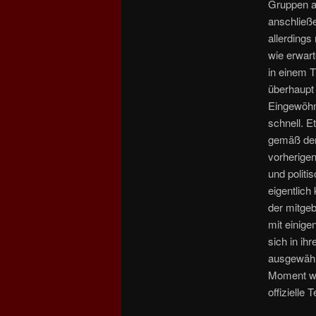
Gruppen a
anschließ
allerding
wie erwart
in einem T
überhaupt
Eingewöhn
schnell. E
gemäß dem
vorherige
und politi
eigentlich
der mitge
mit einige
sich in ih
ausgewählt
Moment wu
offizielle 