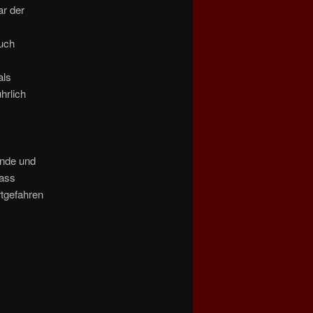
ar der
uch
als
hrlich
Ende und
dass
rtgefahren