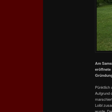
Am Samsta
eröffnet
Gründungs
Pünktlich 
Aufgrund d
marschier
Loibl zus
wurde. Da