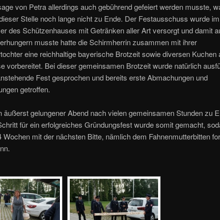
age von Petra allerdings auch gebührend gefeiert werden musste, w
dieser Stelle noch lange nicht zu Ende. Der Festausschuss wurde im
r des Schützenhauses mit Getränken aller Art versorgt und damit a
erhungern musste hatte die Schirmherrin zusammen mit ihrer
ochter eine reichhaltige bayerische Brotzeit sowie diversen Kuchen 
 vorbereitet. Bei dieser gemeinsamen Brotzeit wurde natürlich ausfü
anstehende Fest gesprochen und bereits erste Abmachungen und
ngen getroffen.
in äußerst gelungener Abend nach vielen gemeinsamen Stunden zu 
Schritt für ein erfolgreiches Gründungsfest wurde somit gemacht, so
 4 Wochen mit der nächsten Bitte, nämlich dem Fahnenmutterbitten fo
nn.