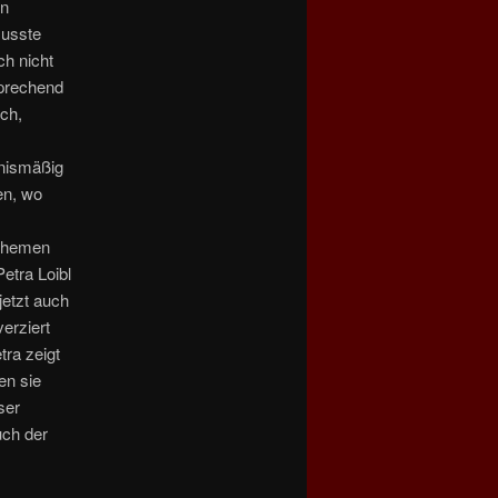
en
musste
h nicht
sprechend
ach,
tnismäßig
en, wo
 Themen
etra Loibl
jetzt auch
erziert
tra zeigt
en sie
ser
uch der