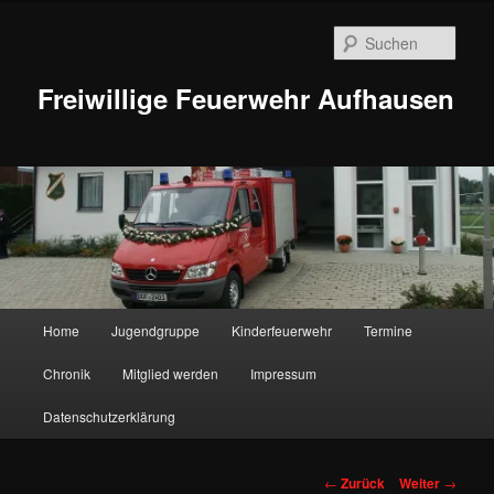
Zum
Inhalt
Such
wechseln
Freiwillige Feuerwehr Aufhausen
Hauptmenü
Home
Jugendgruppe
Kinderfeuerwehr
Termine
Chronik
Mitglied werden
Impressum
Datenschutzerklärung
Beitragsnavigation
←
Zurück
Weiter
→