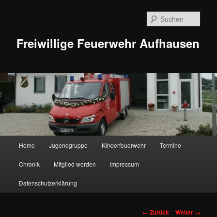
Zum
Inhalt
Such
wechseln
Freiwillige Feuerwehr Aufhausen
Hauptmenü
Home
Jugendgruppe
Kinderfeuerwehr
Termine
Chronik
Mitglied werden
Impressum
Datenschutzerklärung
Beitragsnavigation
←
Zurück
Weiter
→