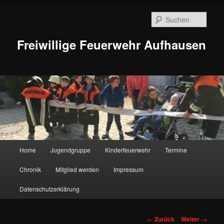
Zum
Inhalt
Such
wechseln
Freiwillige Feuerwehr Aufhausen
Hauptmenü
Home
Jugendgruppe
Kinderfeuerwehr
Termine
Chronik
Mitglied werden
Impressum
Datenschutzerklärung
Beitragsnavigation
←
Zurück
Weiter
→