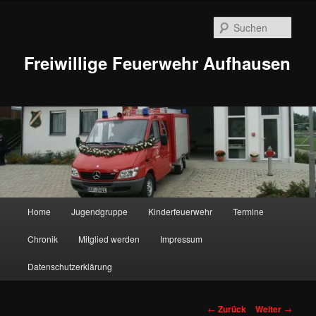
Zum
Inhalt
Such
wechseln
Freiwillige Feuerwehr Aufhausen
Hauptmenü
Home
Jugendgruppe
Kinderfeuerwehr
Termine
Chronik
Mitglied werden
Impressum
Datenschutzerklärung
Beitragsnavigation
←
Zurück
Weiter
→