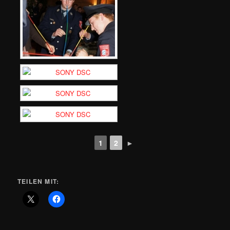
1
2
►
TEILEN MIT: