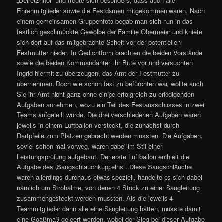
„Deiretznhof“ und freute sich besonders, dass auch alle
Ehrenmitglieder sowie die Festdamen mitgekommen waren. Nach
einem gemeinsamen Gruppenfoto begab man sich nun in das
festlich geschmückte Gewölbe der Familie Obermeier und kniete
sich dort auf das mitgebrachte Scheit vor der potentiellen
Festmutter nieder. In Gedichtform brachten die beiden Vorstände
sowie die beiden Kommandanten ihr Bitte vor und versuchten
Ingrid hiermit zu überzeugen, das Amt der Festmutter zu
übernehmen. Doch wie schon fast zu befürchten war, wollte auch
Sie ihr Amt nicht ganz ohne einige erfolgreich zu erledigenden
Aufgaben annehmen, wozu ein Teil des Festausschusses in zwei
Teams aufgeteilt wurde. Die drei verschiedenen Aufgaben waren
jeweils in einem Luftballon versteckt, die zunächst durch
Dartpfeile zum Platzen gebracht werden mussten. Die Aufgaben,
soviel schon mal vorweg, waren dabei im Stil einer
Leistungsprüfung aufgebaut. Der erste Luftballon enthielt die
Aufgabe des „Saugschlauchkuppelns“. Diese Saugschläuche
waren allerdings durchaus etwas speziell, handelte es sich dabei
nämlich um Strohalme, von denen 4 Stück zu einer Saugleitung
zusammengesteckt werden mussten. Als die jeweils 4
Teammitglieder dann alle eine Saugleitung hatten, musste damit
eine Goaßmaß geleert werden, wobei der Sieg bei dieser Aufgabe