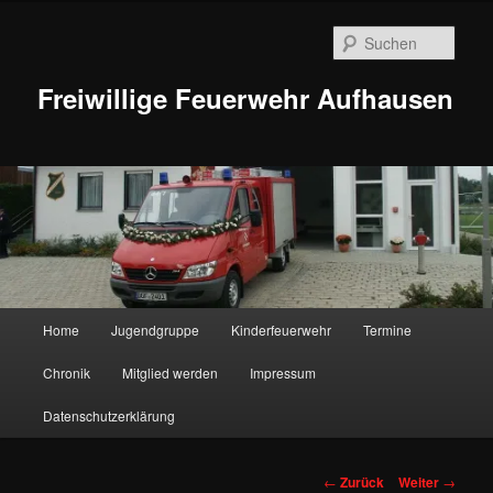
Zum
Inhalt
Such
wechseln
Freiwillige Feuerwehr Aufhausen
Hauptmenü
Home
Jugendgruppe
Kinderfeuerwehr
Termine
Chronik
Mitglied werden
Impressum
Datenschutzerklärung
Beitragsnavigation
←
Zurück
Weiter
→