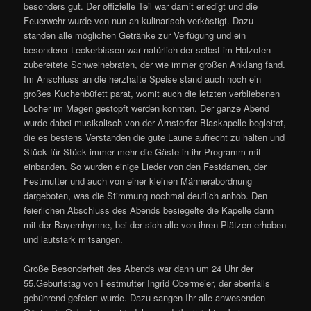
besonders gut. Der offizielle Teil war damit erledigt und die
Feuerwehr wurde von nun an kulinarisch verköstigt. Dazu
standen alle möglichen Getränke zur Verfügung und ein
besonderer Leckerbissen war natürlich der selbst im Holzofen
zubereitete Schweinebraten, der wie immer großen Anklang fand.
Im Anschluss an die herzhafte Speise stand auch noch ein
großes Kuchenbüfett parat, womit auch die letzten verbliebenen
Löcher im Magen gestopft werden konnten. Der ganze Abend
wurde dabei musikalisch von der Arnstorfer Blaskapelle begleitet,
die es bestens Verstanden die gute Laune aufrecht zu halten und
Stück für Stück immer mehr die Gäste in ihr Programm mit
einbanden. So wurden einige Lieder von den Festdamen, der
Festmutter und auch von einer kleinen Männerabordnung
dargeboten, was die Stimmung nochmal deutlich anhob. Den
feierlichen Abschluss des Abends besiegelte die Kapelle dann
mit der Bayernhymne, bei der sich alle von ihren Plätzen erhoben
und lautstark mitsangen.
Große Besonderheit des Abends war dann um 24 Uhr der
55.Geburtstag von Festmutter Ingrid Obermeier, der ebenfalls
gebührend gefeiert wurde. Dazu sangen Ihr alle anwesenden