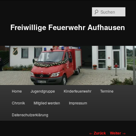
Zum
Inhalt
Such
wechseln
Freiwillige Feuerwehr Aufhausen
Hauptmenü
Home
Jugendgruppe
Kinderfeuerwehr
Termine
Chronik
Mitglied werden
Impressum
Datenschutzerklärung
Beitragsnavigation
←
Zurück
Weiter
→