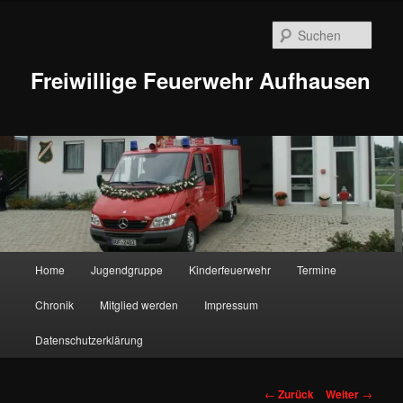
Zum
Inhalt
Such
wechseln
Freiwillige Feuerwehr Aufhausen
Hauptmenü
Home
Jugendgruppe
Kinderfeuerwehr
Termine
Chronik
Mitglied werden
Impressum
Datenschutzerklärung
Beitragsnavigation
←
Zurück
Weiter
→