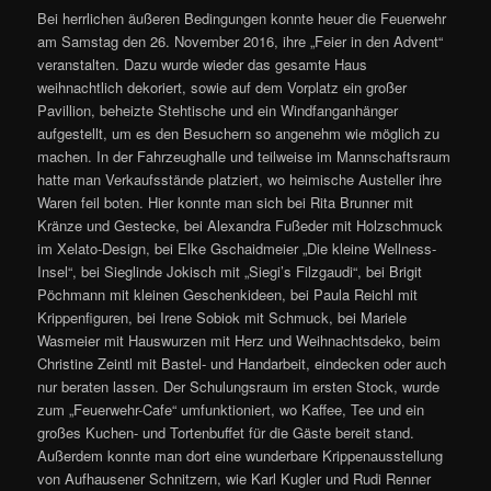
Bei herrlichen äußeren Bedingungen konnte heuer die Feuerwehr
am Samstag den 26. November 2016, ihre „Feier in den Advent“
veranstalten. Dazu wurde wieder das gesamte
Haus
weihnachtlich dekoriert, sowie auf dem Vorplatz ein großer
Pavillion, beheizte Stehtische und ein Windfanganhänger
aufgestellt, um es den Besuchern so angenehm wie möglich zu
machen. In der Fahrzeughalle und teilweise im Mannschaftsraum
hatte man Verkaufsstände platziert, wo heimische Austeller ihre
Waren feil boten. Hier konnte man sich bei Rita Brunner mit
Kränze und Gestecke, bei Alexandra Fußeder mit Holzschmuck
im Xelato-Design, bei Elke Gschaidmeier „Die kleine Wellness-
Insel“, bei Sieglinde Jokisch mit „Siegi’s Filzgaudi“, bei Brigit
Pöchmann mit kleinen Geschenkideen, bei Paula Reichl mit
Krippenfiguren, bei Irene Sobiok mit Schmuck, bei Mariele
Wasmeier mit Hauswurzen mit Herz und Weihnachtsdeko, beim
Christine Zeintl mit Bastel- und Handarbeit, eindecken oder auch
nur beraten lassen. Der Schulungsraum im ersten Stock, wurde
zum „Feuerwehr-Cafe“ umfunktioniert, wo Kaffee, Tee und ein
großes Kuchen- und Tortenbuffet für die Gäste bereit stand.
Außerdem konnte man dort eine wunderbare Krippenausstellung
von Aufhausener Schnitzern, wie Karl Kugler und Rudi Renner