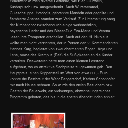
Feuerwehr wurden diverse Getränke, wie Bier, Glühwein,
Kinderpusch usw. ausgeschenkt. Auch Würstsemmel,
Gulaschsuppe, Hotdog’s, gebrannte Mandeln oder gegrillte und
flambierte Ananas standen zum Verkauf. Zur Unterhaltung sang
der Kirchenchor zwischendurch einige weihnachtlich,
bayerische Lieder und das Bläser-Duo Eva-Maria und Verena
liesen ihre Trompeten erschallen. Auch auf den Hl. Nikolaus
wollte man nicht verzichten, der in Person den 2. Kommandanten
Hannes Karg, begleitet von zwei charmanten Engerl, Anja und
Lena, sowie des Krampus (Ralf) die Süßigkeiten an die Kinder
verteilten. Desweiteren hatte man einen kleinen Losstand
aufgebaut, wo es attraktive Sachpreise zu gewinnen gab. Den
Hauptpreis, einen Krippenstall im Wert von etwa 300,- Euro,
konnte die Festbraut der Wehr Rengersdorf, Kathrin Schönhofer
mit nach Hause nehmen. So wurde den vielen Besuchern bzw.
Gästen der Feuerwehr, ein vielseitiges, abwechslungsreiches
Programm geboten, das bis in die späten Abendstunden anhielt.