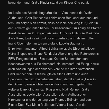
bewundern und für die Kinder stand ein Kinder-Kino parat.
Im Laufe des Abends begrüßte die 1. Vorsitzende der Wehr
Aufhausen, Gabi Renner die zahlreichen Besucher aus nah und
fern und zeigte sich erfreut, dass so viele den Weg zur „Feier in
den Advent“ gefunden haben. Ihr besonderer Gruß ging an Pfarrer
Josef Jacek, an 2. Bürgermeisterin Dr. Petra Loibl, die Markträte
Alois Kern, Erwin Zink und Josef Eberhard, an Fahnenmutter
Ingrid Obermeier, an Ehrenvorstand Ludwig Baumann,
Ehrenkommandanten Alfred Schützmeier, die Ehrenmitglieder
Heinz Stoppa und Bruno Röhrl, der Abordnung des Patenvereins
FFW Rengersdorf mit Festbraut Kathrin Schönhofer, den
Nachbarwehren aus Reichersdorf, Haunersdorf und Exing, sowie
allen Abordnungen der örtlichen Vereine mit ihren Vorständen.
Gabi Renner dankte hierbei gleich allen Helfern und auch
Spendern, die dazu beigetragen haben, damit so eine „Feier in
den Advent „ausgerichtet werden kann und auch gelingt. Ihr
weiterer Dank ging an Karl Kugler und Rudi Renner für die
Ausstellung, sowie allen Ausstellern, dem Aufhausener
Kirchenchor und der Leitung von Therese Edlheim und den
Bläser-Duo, Eva-Maria Müller und Verena Kurz. Von der